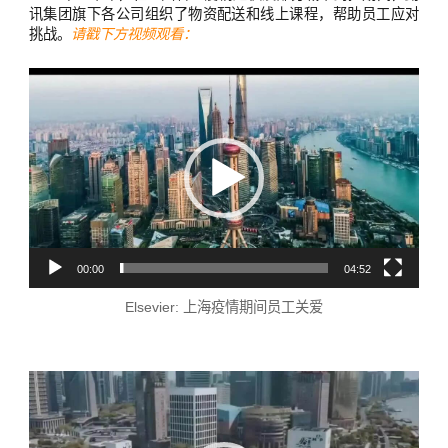
讯集团旗下各公司组织了物资配送和线上课程，帮助员工应对
挑战。
请戳下方视频观看：
视
频
播
放
器
00:00
04:52
Elsevier: 上海疫情期间员工关爱
视
频
播