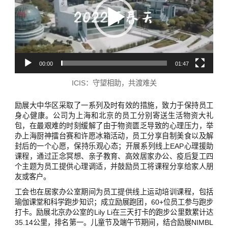
放
器
00:00
01:47
ICIS：守望相助，共渡难关
励展大中华区采取了一系列及时有效的措施，致力于保持员工
身心健康。公司为上海和北京的员工分别寄送生活物资大礼
包，在最艰难的时刻缓解了由于物资匮乏导致的心理压力，举
办上海厨神擂台赛和许愿冰箱活动，员工分享自制美食以及解
封后的一个心愿，保持乐观心态；开展系列线上EAP心理援助
课程，通过正念冥想、亲子教育、高效居家办公、疫后复工四
个主题为员工提供心理调适，并鼓励员工将课程分享给家人朋
友或客户。
工会也在居家办公室期间为员工提供线上运动培训课程，包括
瑜伽课堂和科学跑步知识；成立励展跑团，60+位员工参与跑步
打卡。励展北京办公室的Lily Li在三天打卡的跑步公里数累计达
35.14公里，排名第一。儿童节及端午节期间，结合励展NIMBL