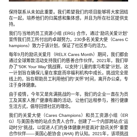
保持联系从未如此重要。我们希望我们的项目能够将大家团结
在一起，培养他们的归属感和集体感，并且为所在社区提供支
持。
我们与当地的员工资源小组 (ERG) 合作，通过“励讯关爱计划”
宣传我们员工所付出的卓越努力。230多名关爱大使（Cares C
hampions）致力于该计划，保证了社区参与的活力。
每年9月的励讯关爱月（RELX Cares Month）期间，我们都会
通过全球筹款活动支持我们的慈善合作伙伴。2021年，我们举
办了“50K Your Way”挑战赛，以支持“儿童的家与希望”计划，这
一计划旨在确保儿童在家庭而非福利机构中成长。挑战完全是
线上的，旨在帮助员工利用他们的“关怀”时间，离开办公桌，专
注于身体健康。
由于疫情，今年又是充满挑战的一年，我们的企业一直在为员
工及其家人推广健康有趣的活动，让他们远程参与，推行健康
生活方式，倡导回馈社区的理念。
我们的关爱大使（Cares Champions）和员工资源小组（ER
G）与美国各地的站点负责人合作，创建了一个内部跨站点“运
动时分”挑战，以促进人们的身体健康并提高对“励讯关怀”重要
合作伙伴——美国心脏协会 (AHA) 的认知。2021年，该项挑战