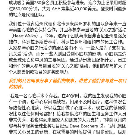
成功吸引美国250多名员工积极参与进来，迄今为止记录用时超
过850,000分钟，共为 AHA 筹集近40,000美元。登录时间最多
的站点是代顿团队。
我们位于俄亥俄州代顿和北卡罗来纳州罗利的团队多年来一直
与美国心脏协会保持合作，并且积极参与当地的“关心之旅”活动
（Heart Walks）。今年，这两个团队与来自弗吉尼亚州夏洛茨
维尔、科罗拉多斯普林斯、科罗拉多州和纽约市的员工合作。
大家参与心脏之行活动的原因各有不同，一些人是为了支持“励
讯关爱”活动，而另一些人则因受到心脏病的影响，心脏病是造
成全球死亡和中风的主要原因。通过励迅集团配捐计划，员工
和他们的亲人参与到当地的“关心之旅”活动，他们的参与扩大了
个人慈善捐款项目的财务影响力。
我们的几名同事分享了他们的故事，讲述了他们参与这一项目
的初衷。
“我是一名心脏手术幸存者。在40岁时，我的医生发现我的心脏
有一个洞，也称心房间隔缺损。如果不及时治疗，这种情况会
导致慢性心脏病；所以我立即做了心脏手术。现在我的健康状
况比以往任何时候都好！给我提供治疗的医生和医务工作人员
非常优秀，我也得到来自家人和朋友的大力支持，”律商联讯内
容与共享服务全球业务项目经理 Dave Borchers 说。”励讯集团
非常关心员工的健康，在我需要的时候提供了很多帮助。纵观