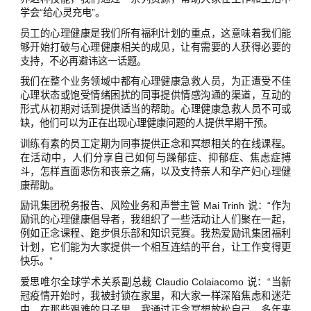
学会“给心灵充电”。
员工的心理健康是我们所有福利计划的重点，这意味着我们能
够开始打破与心理健康相关的成见，让有需要的人获得必要的
支持，不必再避讳这一话题。
我们在整个业务领域中都有心理健康急救人员，为正遭受不佳
心理状态或饱受情绪困扰的同事提供情感沟通的渠道，互动的
形式从初期对话到提供适当的帮助。心理健康急救人员不可或
缺，他们可以为正在出现心理健康问题的人提供早期干预。
训练有素的员工定期为同事提供正念和冥想相关的在线课程。
在活动中，人们分享自己如何与躁郁症、抑郁症、焦虑症搏
斗，怎样直面悲伤和丧亲之痛，以及支持亲人和孕产妇心理健
康帮助。
励讯集团税务报告、风险业务和声誉主管 Mai Trinh 说：“作为
励讯的心理健康倡导者，我组织了一些活动让人们聚在一起，
例如正念课程、跑步俱乐部和知识竞赛。我热爱励讯集团福利
计划，它们能为大家提供一个相互连结的平台，让工作变得更
快乐。”
爱思唯尔全球学术关系副总裁 Claudio Colaiacomo 说：“当新
冠疫情开始时，我被封锁在家里，和大家一样深陷焦虑和迷茫
中。在那些艰难的日子里，我通过正念冥想放松自己，多年来