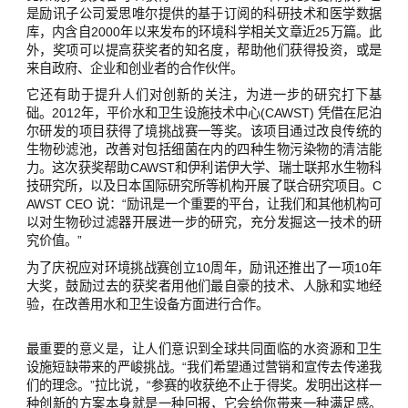
是励讯子公司爱思唯尔提供的基于订阅的科研技术和医学数据
库，内含自2000年以来发布的环境科学相关文章近25万篇。此
外，奖项可以提高获奖者的知名度，帮助他们获得投资，或是
来自政府、企业和创业者的合作伙伴。
它还有助于提升人们对创新的关注，为进一步的研究打下基
础。2012年，平价水和卫生设施技术中心(CAWST) 凭借在尼泊
尔研发的项目获得了境挑战赛一等奖。该项目通过改良传统的
生物砂滤池，改善对包括细菌在内的四种生物污染物的清洁能
力。这次获奖帮助CAWST和伊利诺伊大学、瑞士联邦水生物科
技研究所，以及日本国际研究所等机构开展了联合研究项目。C
AWST CEO 说：“励讯是一个重要的平台，让我们和其他机构可
以对生物砂过滤器开展进一步的研究，充分发掘这一技术的研
究价值。”
为了庆祝应对环境挑战赛创立10周年，励讯还推出了一项10年
大奖，鼓励过去的获奖者用他们最自豪的技术、人脉和实地经
验，在改善用水和卫生设备方面进行合作。
最重要的意义是，让人们意识到全球共同面临的水资源和卫生
设施短缺带来的严峻挑战。“我们希望通过营销和宣传去传递我
们的理念。”拉比说，“参赛的收获绝不止于得奖。发明出这样一
种创新的方案本身就是一种回报，它会给你带来一种满足感。