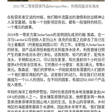
2017年二等奖获奖作品Aeropurifier，利用风能淡化海水
在和获奖者交谈的时候，他们眼中流露出的激情和创业精神让
人深受震撼。在每一个创新项目背后，都有一段独特的经历，
一个难忘的故事。
2019年一等奖方案SolarSack的发明团队成员约翰·詹森，在一
次与Løcke公司创始人亚历山大·洛克的会面之后辞去了自己在
马士基集团（丹麦船运跨国公司）的工作，全职投入SolarSack
的研发。该产品采用低耗能的太阳能净水技术，利用直接日照
产生的紫外线对水进行净化。这款耐用、轻巧的袋子，配有水
龙头、手柄和出水口，可以挂在家里，阳光直射四个小时后可
提供4升的安全饮用水。它的售价十分便宜：批发2美元，零售4
美元。詹森说：“我们的梦想从一开始就是给有需要的人们提供
一个他们都买得起的产品，这是我们的动力。现在我们已经发
展成为一个11人的团队，在不同的国家，有超过50,000个产品
投入使用。”
年轻的海洋工程师伊赞加，同时也是选择性本地发展基金会(AI
DFI)的创始人之一。受水锤泵原理的启发，他想要发明一种水
泵来改善菲律宾贫困山地人民的生活。在多山的菲律宾，乡村
地区的海拔通常都高于水源地，因此用水非常不易。“我们挨家