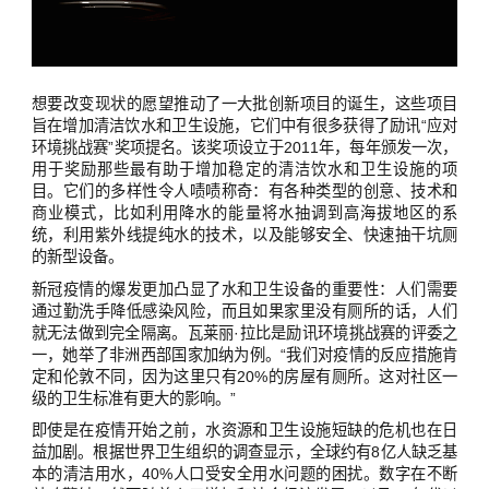
想要改变现状的愿望推动了一大批创新项目的诞生，这些项目
旨在增加清洁饮水和卫生设施，它们中有很多获得了励讯“应对
环境挑战赛”奖项提名。该奖项设立于2011年，每年颁发一次，
用于奖励那些最有助于增加稳定的清洁饮水和卫生设施的项
目。它们的多样性令人啧啧称奇：有各种类型的创意、技术和
商业模式，比如利用降水的能量将水抽调到高海拔地区的系
统，利用紫外线提纯水的技术，以及能够安全、快速抽干坑厕
的新型设备。
新冠疫情的爆发更加凸显了水和卫生设备的重要性：人们需要
通过勤洗手降低感染风险，而且如果家里没有厕所的话，人们
就无法做到完全隔离。瓦莱丽·拉比是励讯环境挑战赛的评委之
一，她举了非洲西部国家加纳为例。“我们对疫情的反应措施肯
定和伦敦不同，因为这里只有20%的房屋有厕所。这对社区一
级的卫生标准有更大的影响。”
即使是在疫情开始之前，水资源和卫生设施短缺的危机也在日
益加剧。根据世界卫生组织的调查显示，全球约有8亿人缺乏基
本的清洁用水，40%人口受安全用水问题的困扰。数字在不断