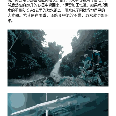
挨户的去走访那些地区的居民。他们每天早晚要用竹管取水，
然后盛在约20升的容器中背回来。”伊赞加回忆道。如果考虑到
水的重量和长达2公里的取水距离，用水成了困扰当地居民的一
大难题。尤其是在雨季，道路变得泥泞不堪，取水就更加困
难。