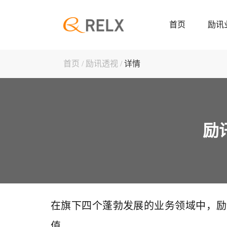
首页
励讯
首页
/
励讯透视 /
详情
励
在旗下四个蓬勃发展的业务领域中，励
值。